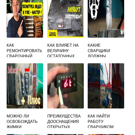
КАК
КАК ВЛИЯЕТ НА
КАКИЕ
РЕМОНТИРОВАТЬ
ВЕЛИЧИНУ
СВАРЩИКИ
СВАРОЧНЫЙ
ОСТАТОЧНЫХ
ДОЛЖНЫ
ИНВЕРТОР
ДЕФОРМАЦИЙ
ВЫПОЛНЯТЬ
УВЕЛИЧЕНИЕ
ДОПУСКНЫЕ
СКОРОСТИ
СВАРНЫЕ
СВАРКИ
СОЕДИНЕНИЯ
ОТВЕТ НА ТЕСТ
МОЖНО ЛИ
ПРЕИМУЩЕСТВА
КАК НАЙТИ
ОСВОБОЖДАТЬ
ДООСНАЩЕНИЯ
РАБОТУ
ЖИМКИ
ОТКРЫТЫХ
СВАРЩИКОМ
ВНУТРЕННЕГО
ХОЛОДИЛЬНЫХ
ВАХТОЙ