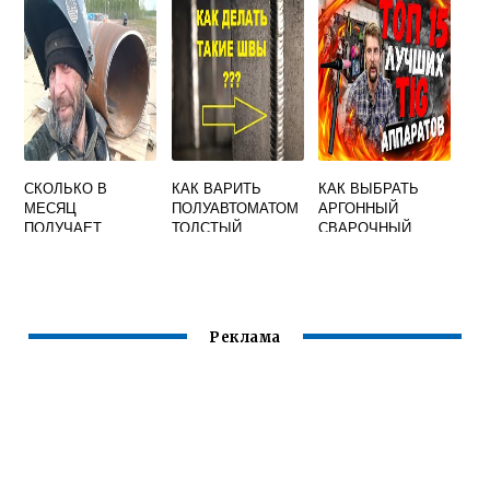
ЦЕНТРАТОРА ПРИ
ВИТРИН
РУЧНОЙ ДУГОВОЙ
ДВЕРЬМИ
СВАРКЕ
ЭЛЕКТРОДАМИ С
ОСНОВНЫМ
СКОЛЬКО В
КАК ВАРИТЬ
КАК ВЫБРАТЬ
МЕСЯЦ
ПОЛУАВТОМАТОМ
АРГОННЫЙ
ПОЛУЧАЕТ
ТОЛСТЫЙ
СВАРОЧНЫЙ
СВАРЩИК 3
МЕТАЛЛ: РАСХОД
АППАРАТ
РАЗРЯДА
ГАЗА И ТОЛЩИНА
ПРОВОЛОКИ
Реклама