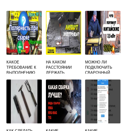
КАКОЕ
НА КАКОМ
МОЖНО ЛИ
ТРЕБОВАНИЕ К
РАССТОЯНИИ
ПОДКЛЮЧИТЬ
ВЫПОЛНЕНИЮ
ДЕРЖАТЬ
СВАРОЧНЫЙ
СВАРКИ В
ЭЛЕКТРОД ОТ
АППАРАТ К
УСЛОВИЯХ
МЕТАЛЛА ПРИ
БЕНЗОГЕНЕРАТО
ОТРИЦАТЕЛЬНОЙ
СВАРКЕ
РУ 3 КВТ
ТЕМПЕРАТУРЫ
УКАЗАНО
НЕВЕРНО
КАК СДЕЛАТЬ
КАКИЕ
КАКИЕ