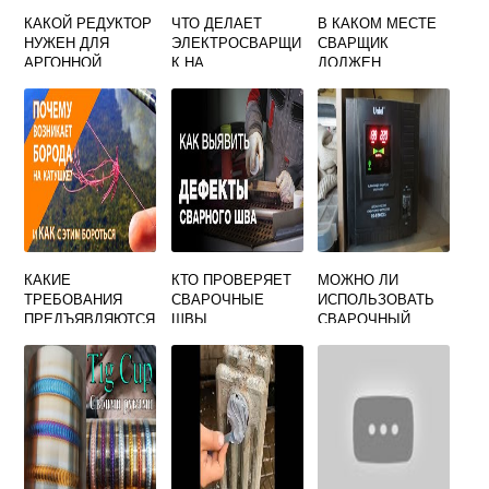
КАКОЙ РЕДУКТОР
ЧТО ДЕЛАЕТ
В КАКОМ МЕСТЕ
НУЖЕН ДЛЯ
ЭЛЕКТРОСВАРЩИ
СВАРЩИК
АРГОННОЙ
К НА
ДОЛЖЕН
СВАРКИ
АВТОМАТИЧЕСКИ
КЛЕЙМИТЬ СТЫК
Х И
ТРУБЫ
ПОЛУАВТОМАТИЧ
ЕСКИХ МАШИНАХ
КАКИЕ
КТО ПРОВЕРЯЕТ
МОЖНО ЛИ
ТРЕБОВАНИЯ
СВАРОЧНЫЕ
ИСПОЛЬЗОВАТЬ
ПРЕДЪЯВЛЯЮТСЯ
ШВЫ
СВАРОЧНЫЙ
К КАТУШКЕ
АППАРАТ ЧЕРЕЗ
ИСПОЛЬЗУЕМОЙ
СТАБИЛИЗАТОР
ПРИ СВАРКЕ
НАПРЯЖЕНИЯ
ЗАХЛЕСТОВ
ТРУБОПРОВОДОВ