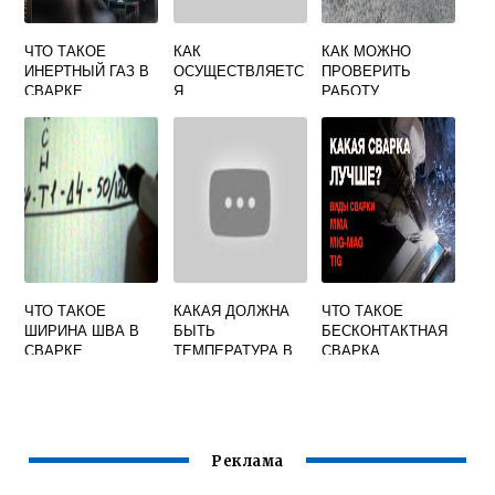
ЧТО ТАКОЕ
КАК
КАК МОЖНО
ИНЕРТНЫЙ ГАЗ В
ОСУЩЕСТВЛЯЕТС
ПРОВЕРИТЬ
СВАРКЕ
Я
РАБОТУ
РЕГУЛИРОВАНИЕ
ИНЖЕКТОРНОЙ
СИЛЫ ТОКА В
СВАРОЧНОЙ
СВАРОЧНОМ
ГОРЕЛКИ
ТРАНСФОРМАТОР
Е ГРУБОЕ
ЧТО ТАКОЕ
КАКАЯ ДОЛЖНА
ЧТО ТАКОЕ
ШИРИНА ШВА В
БЫТЬ
БЕСКОНТАКТНАЯ
СВАРКЕ
ТЕМПЕРАТУРА В
СВАРКА
СВАРОЧНОМ
ЦЕХЕ
Реклама