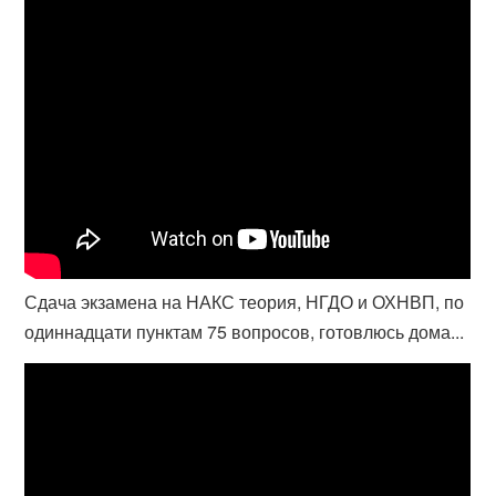
Сдача экзамена на НАКС теория, НГДО и ОХНВП, по
одиннадцати пунктам 75 вопросов, готовлюсь дома...