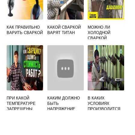
КАК ПРАВИЛЬНО
КАКОЙ СВАРКОЙ
МОЖНО ЛИ
ВАРИТЬ СВАРКОЙ
ВАРЯТ ТИТАН
ХОЛОДНОЙ
СВАРКОЙ
ЗАВАРИТЬ ТРУБУ
С ГОРЯЧЕЙ
ВОДОЙ
ПРИ КАКОЙ
КАКИМ ДОЛЖНО
В КАКИХ
ТЕМПЕРАТУРЕ
БЫТЬ
УСЛОВИЯХ
ЗАПРЕЩЕНЫ
НАПРЯЖЕНИЕ
ПРОИЗВОДИТСЯ
СВАРОЧНЫЕ
ХОЛОСТОГО
СВАРКА
РАБОТЫ
ХОДА
ДОПУСКНОГО
ОДНОПОСТОВОГО
СТЫКА ОТВЕТ НА
СВАРОЧНОГО
ТЕСТ