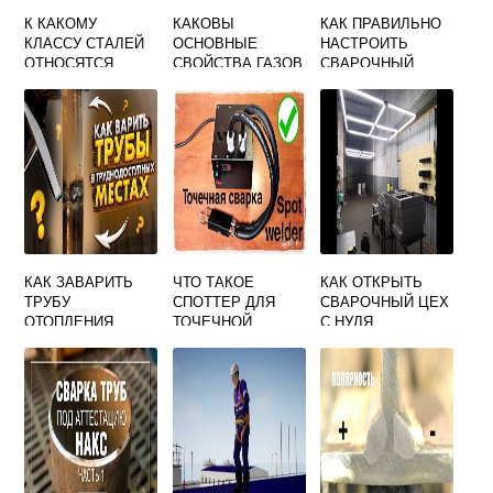
К КАКОМУ
КАКОВЫ
КАК ПРАВИЛЬНО
КЛАССУ СТАЛЕЙ
ОСНОВНЫЕ
НАСТРОИТЬ
ОТНОСЯТСЯ
СВОЙСТВА ГАЗОВ
СВАРОЧНЫЙ
СВАРОЧНЫЕ
ПРИМЕНЯЕМЫХ
ИНВЕРТОР ДЛЯ
ПРОВОЛОКИ СВ
ПРИ
СВАРКИ ТОНКОГО
08ГС
ГАЗОСВАРОЧНЫХ
МЕТАЛЛА
РАБОТАХ
КАК ЗАВАРИТЬ
ЧТО ТАКОЕ
КАК ОТКРЫТЬ
ТРУБУ
СПОТТЕР ДЛЯ
СВАРОЧНЫЙ ЦЕХ
ОТОПЛЕНИЯ
ТОЧЕЧНОЙ
С НУЛЯ
ВОЗЛЕ СТЕНЫ
СВАРКИ
ЭЛЕКТРОСВАРКО
Й