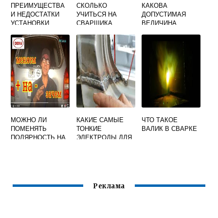
ПРЕИМУЩЕСТВА
СКОЛЬКО
КАКОВА
И НЕДОСТАТКИ
УЧИТЬСЯ НА
ДОПУСТИМАЯ
УСТАНОВКИ
СВАРЩИКА
ВЕЛИЧИНА
ОСЕВЫХ
АРГОНЩИКА
ВЫПУКЛОСТИ
ВЕНТИЛЯТОРОВ В
УГЛОВОГО ШВА
ПРОМЫШЛЕННОС
ПРИ СВАРКЕ
ТИ
ТРУБ В
ПОТОЛОЧНОМ
ПОЛОЖЕНИИ
МОЖНО ЛИ
КАКИЕ САМЫЕ
ЧТО ТАКОЕ
ПОМЕНЯТЬ
ТОНКИЕ
ВАЛИК В СВАРКЕ
ПОЛЯРНОСТЬ НА
ЭЛЕКТРОДЫ ДЛЯ
СВАРОЧНОМ
СВАРКИ
АППАРАТЕ
Реклама