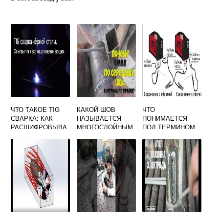
ЧТО ТАКОЕ TIG
КАКОЙ ШОВ
ЧТО
СВАРКА: КАК
НАЗЫВАЕТСЯ
ПОНИМАЕТСЯ
РАСШИФРОВЫВА
МНОГОСЛОЙНЫМ
ПОД ТЕРМИНОМ
ЕТСЯ,
В СВАРКЕ
ЭЛЕКТРОСВАРОЧ
ТЕХНОЛОГИЯ
НЫЕ УСТАНОВКИ
СОГЛАСНО
ПРАВИЛАМ
ТЕХНИЧЕСКОЙ
ЭКСПЛУАТАЦИИ
ЭЛ