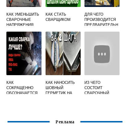
КАК УМЕНЬШИТЬ
КАК СТАТЬ
ДЛЯ ЧЕГО
СВАРОЧНЫЕ
СВАРЩИКОМ
ПРОИЗВОДИТСЯ
НАПРЯЖЕНИЯ
ПРЕДВАРИТЕЛЬН
ДЕФОРМАЦИИ И
ЫЙ И
ПЕРЕМЕЩЕНИЯ
СОПУТСТВУЮЩИ
Й ПОДОГРЕВ ПРИ
СВАРКЕ
КАК
КАК НАНОСИТЬ
ИЗ ЧЕГО
СОКРАЩЕННО
ШОВНЫЙ
СОСТОИТ
ОБОЗНАЧАЕТСЯ
ГЕРМЕТИК НА
СВАРОЧНЫЙ
СТЕПЕНЬ
АВТО ПОСЛЕ
АВТОМАТ
АВТОМАТИЗАЦИИ
СВАРКИ
СВАРОЧНЫХ
МАШИН ДЛЯ
СВАРКИ ТРУБ
Реклама
СПОСОБОМ НИ