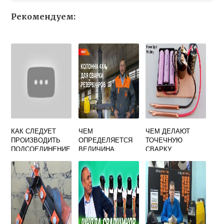
Рекомендуем:
КАК СЛЕДУЕТ
ЧЕМ
ЧЕМ ДЕЛАЮТ
ПРОИЗВОДИТЬ
ОПРЕДЕЛЯЕТСЯ
ТОЧЕЧНУЮ
ПОДСОЕДИНЕНИЕ
ВЕЛИЧИНА
СВАРКУ
ЗАЗЕМЛЯЮЩЕГО
НАПРЯЖЕНИЯ
ПРОВОДА ОТ
ДУГИ ПРИ
СВАРОЧНОГО
АВТОМАТИЧЕСКО
ИСТОЧНИКА К
Й СВАРКЕ ПОД
СВАРИВАЕМОМУ
ФЛЮСОМ