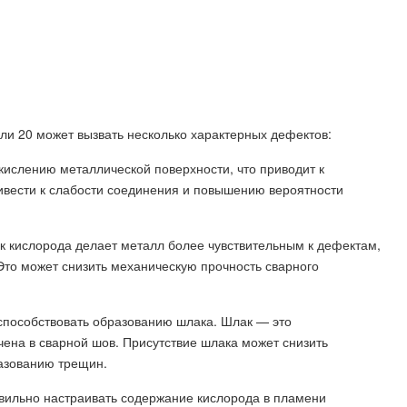
али 20 может вызвать несколько характерных дефектов:
окислению металлической поверхности, что приводит к
ривести к слабости соединения и повышению вероятности
к кислорода делает металл более чувствительным к дефектам,
Это может снизить механическую прочность сварного
способствовать образованию шлака. Шлак — это
ена в сварной шов. Присутствие шлака может снизить
разованию трещин.
вильно настраивать содержание кислорода в пламени