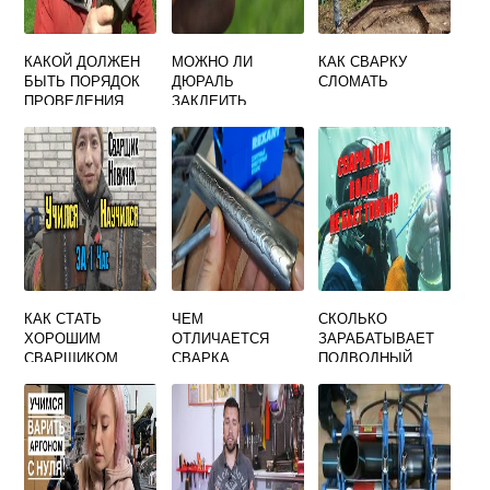
КАКОЙ ДОЛЖЕН
МОЖНО ЛИ
КАК СВАРКУ
БЫТЬ ПОРЯДОК
ДЮРАЛЬ
СЛОМАТЬ
ПРОВЕДЕНИЯ
ЗАКЛЕИТЬ
СВАРКИ ПРИ
ХОЛОДНОЙ
ИСПОЛЬЗОВАНИИ
СВАРКОЙ
ДЛЯ ЗАЩИТЫ
МЕТАЛЛА ОТ
СВАРОЧНЫХ
БРЫЗГ
КАК СТАТЬ
ЧЕМ
СКОЛЬКО
ХОРОШИМ
ОТЛИЧАЕТСЯ
ЗАРАБАТЫВАЕТ
СВАРЩИКОМ
СВАРКА
ПОДВОДНЫЙ
НЕРЖАВЕЙКИ ОТ
СВАРЩИК
ЧЕРНОГО
МЕТАЛЛА