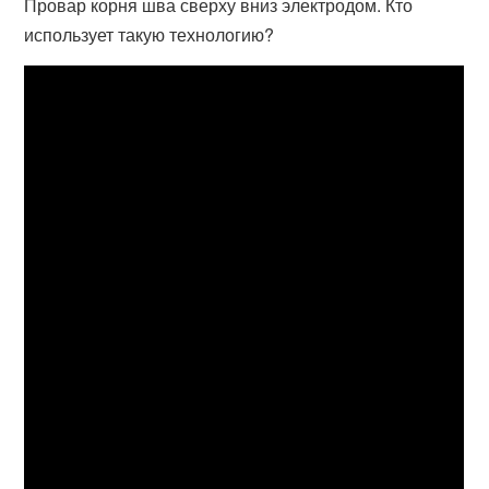
Провар корня шва сверху вниз электродом. Кто
использует такую технологию?