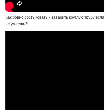
Как ровно состыковать и заварить круглую трубу если
не умеешь?!