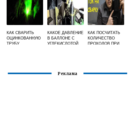
ЭЛЕКТРОДОМ
ЭЛЕКТРОДОДЕРЖ
АТЕЛЮ
КАК СВАРИТЬ
КАКОЕ ДАВЛЕНИЕ
КАК ПОСЧИТАТЬ
ОЦИНКОВАННУЮ
В БАЛЛОНЕ С
КОЛИЧЕСТВО
ТРУБУ
УГЛЕКИСЛОТОЙ
ПРОХОДОВ ПРИ
ЭЛЕКТРОСВАРКО
ДЛЯ СВАРКИ
СВАРКЕ
Й ВИДЕО
ПОЛУАВТОМАТОМ
ДОЛЖНО БЫТЬ
Реклама