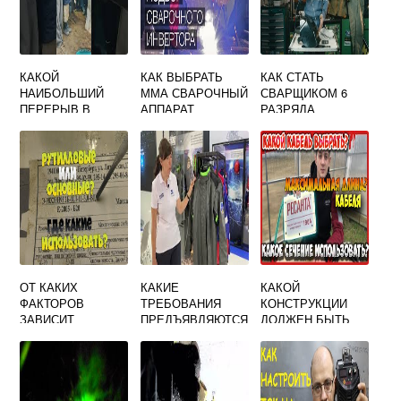
КАКОЙ
КАК ВЫБРАТЬ
КАК СТАТЬ
НАИБОЛЬШИЙ
ММА СВАРОЧНЫЙ
СВАРЩИКОМ 6
ПЕРЕРЫВ В
АППАРАТ
РАЗРЯДА
РАБОТЕ
ДОПУСКАЕТСЯ
ДЛЯ СВАРЩИКА
ПОЛИЭТИЛЕНОВ
ЫХ
ГАЗОПРОВОДОВ
ОТВЕТ НА ТЕСТ
ОТ КАКИХ
КАКИЕ
КАКОЙ
ФАКТОРОВ
ТРЕБОВАНИЯ
КОНСТРУКЦИИ
ЗАВИСИТ
ПРЕДЪЯВЛЯЮТСЯ
ДОЛЖЕН БЫТЬ
ПРОИЗВОДИТЕЛЬ
К СПЕЦОДЕЖДЕ И
СВАРОЧНЫЙ
НОСТЬ
ОБУВИ
КАБЕЛЬ ДЛЯ
ЭЛЕКТРИЧЕСКОЙ
СВАРЩИКА
ПОДВОДА
СВАРКИ
СВАРОЧНОГО
ПЛАВЯЩИМСЯ
ТОКА К