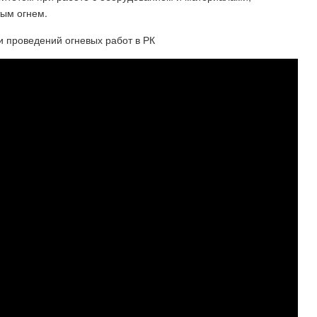
тым огнем.
 проведений огневых работ в РК