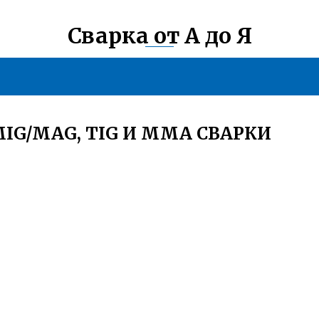
Сварка от А до Я
IG/MAG, TIG И MMA СВАРКИ