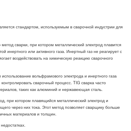
ляется стандартом, используемым в сварочной индустрии для
это метод сварки, при котором металлический электрод плавится
й инертного или активного газа. Инертный газ не реагирует с
могает воздействовать на химическую реакцию сварочного
ром использование вольфрамового электрода и инертного газа
 контролировать сварочный процесс. TIG сварка часто
териалов, таких как алюминий и нержавеющая сталь.
тод, при котором плавящийся металлический электрод и
щего через них тока. Этот метод позволяет сварщику больше
личных материалов и толщин.
недостатках.