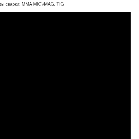
ды сварки: MMA MIG\\MAG, TIG