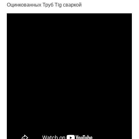
Оцинкованных Труб Tig сваркой