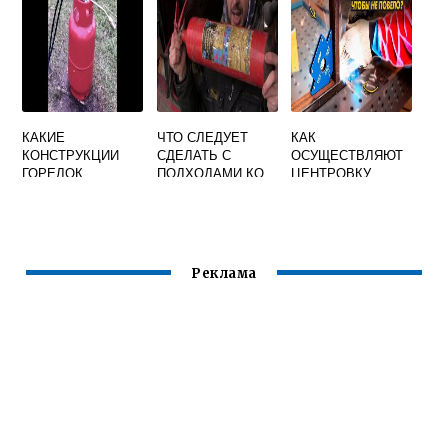
ИСТОЧНИКА
ПИТАНИЯ
КАКИЕ
ЧТО СЛЕДУЕТ
КАК
КОНСТРУКЦИИ
СДЕЛАТЬ С
ОСУЩЕСТВЛЯЮТ
ГОРЕЛОК
ПОДХОДАМИ КО
ЦЕНТРОВКУ
ПРИМЕНЯЮТСЯ
ВСЕМ ПОСТАМ
СВАРИВАЕМЫХ
ДЛЯ РУЧНОЙ
ПРИ
ТРУБ ПРИ
ДУГОВОЙ СВАРКИ
ВЫПОЛНЕНИИ
АВТОМАТИЧЕСКО
НЕПЛАВЯЩИМСЯ
ГАЗОСВАРОЧНЫХ
Й СТЫКОВОЙ
ЭЛЕКТРОДОМ В
РАБОТ
СВАРКЕ
Реклама
ЗАЩИТНОМ
ОПЛАВЛЕНИЕМ
ОТВЕТ