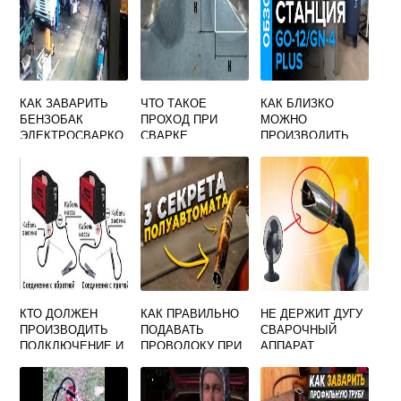
КАК ЗАВАРИТЬ
ЧТО ТАКОЕ
КАК БЛИЗКО
БЕНЗОБАК
ПРОХОД ПРИ
МОЖНО
ЭЛЕКТРОСВАРКО
СВАРКЕ
ПРОИЗВОДИТЬ
Й
ГАЗОСВАРОЧНЫЕ
РАБОТЫ К
ОТДЕЛЬНЫМ
БАЛЛОНАМ С
КИСЛОРОДОМ И
ГОРЮЧИМ ГАЗОМ
КТО ДОЛЖЕН
КАК ПРАВИЛЬНО
НЕ ДЕРЖИТ ДУГУ
ПРОИЗВОДИТЬ
ПОДАВАТЬ
СВАРОЧНЫЙ
ПОДКЛЮЧЕНИЕ И
ПРОВОЛОКУ ПРИ
АППАРАТ
ОТКЛЮЧЕНИЕ ОТ
СВАРКЕ
СИЛОВОЙ СЕТИ
АРГОНОМ
СВАРОЧНОГО