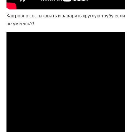
Как ровно состыковать и заварить круглую трубу если
не умеешь?!