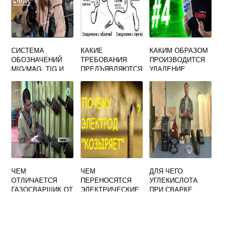
СИСТЕМА
КАКИЕ
КАКИМ ОБРАЗОМ
ОБОЗНАЧЕНИЙ
ТРЕБОВАНИЯ
ПРОИЗВОДИТСЯ
MIG/MAG, TIG И
ПРЕДЪЯВЛЯЮТСЯ
УДАЛЕНИЕ
MMA СВАРКИ
К ПЕРВИЧНОЙ
ВЫВОДНЫХ
ЦЕПИ
ПЛАНОК ПОСЛЕ
ЭЛЕКТРОСВАРОЧ
ОКОНЧАНИЯ
НОЙ УСТАНОВКИ
СВАРКИ
ЧЕМ
ЧЕМ
ДЛЯ ЧЕГО
ОТЛИЧАЕТСЯ
ПЕРЕНОСЯТСЯ
УГЛЕКИСЛОТА
ГАЗОСВАРЩИК ОТ
ЭЛЕКТРИЧЕСКИЕ
ПРИ СВАРКЕ
ЭЛЕКТРОГАЗОСВ
ЗАРЯДЫ В
ПОЛУАВТОМАТОМ
АРЩИКА
СВАРОЧНОЙ ДУГЕ
НУЖНА