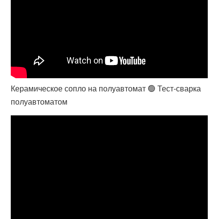
Керамическое сопло на полуавтомат 🟢 Тест-сварка
полуавтоматом