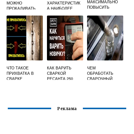
МАКСИМАЛЬНО
МОЖНО
ХАРАКТЕРИСТИК
ПОВЫСИТЬ
ПРОКАЛИВАТЬ
А НАИБОЛЕЕ
ПРОИЗВОДИТЕЛЬ
ЭЛЕКТРОДЫ ДЛЯ
ПРАВИЛЬНО
НОСТЬ ВАШИХ
СВАРКИ
ОТРАЖАЕТ
ПРИЛОЖЕНИЙ
СУЩНОСТЬ
ДУГОВОЙ СВАРКИ
НЕПЛАВЯЩИМСЯ
ЭЛЕКТРОДОМ
ЧТО ТАКОЕ
КАК ВАРИТЬ
ЧЕМ
ПРИХВАТКА В
СВАРКОЙ
ОБРАБОТАТЬ
СВАРКЕ
РЕСАНТА 250
СВАРОЧНЫЙ
СТОЛ ЧТОБЫ НЕ
ПРИЛИПАЛИ
БРЫЗГИ
Реклама