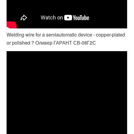
Welding wire for a semiautomatic device - copper-plated
or polished ? Оливер ГАРАНТ СВ-08Г2С