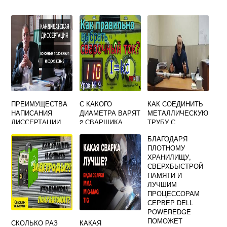
ПРЕИМУЩЕСТВА
С КАКОГО
КАК СОЕДИНИТЬ
НАПИСАНИЯ
ДИАМЕТРА ВАРЯТ
МЕТАЛЛИЧЕСКУЮ
ДИССЕРТАЦИИ
2 СВАРЩИКА
ТРУБУ С
ПЛАСТИКОВОЙ
БЛАГОДАРЯ
БЕЗ РЕЗЬБЫ И
ПЛОТНОМУ
СВАРКИ
ХРАНИЛИЩУ,
СВЕРХБЫСТРОЙ
ПАМЯТИ И
ЛУЧШИМ
ПРОЦЕССОРАМ
СЕРВЕР DELL
POWEREDGE
ПОМОЖЕТ
СКОЛЬКО РАЗ
КАКАЯ