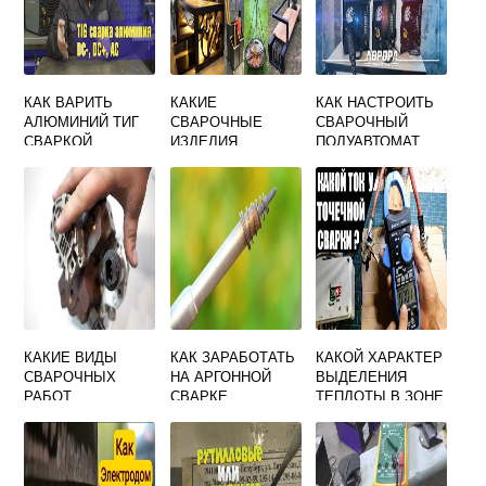
КАК ВАРИТЬ
КАКИЕ
КАК НАСТРОИТЬ
АЛЮМИНИЙ ТИГ
СВАРОЧНЫЕ
СВАРОЧНЫЙ
СВАРКОЙ
ИЗДЕЛИЯ
ПОЛУАВТОМАТ
ПОЛЬЗУЮТСЯ
АВРОРА
СПРОСОМ
ДИНАМИКА 2000
КАКИЕ ВИДЫ
КАК ЗАРАБОТАТЬ
КАКОЙ ХАРАКТЕР
СВАРОЧНЫХ
НА АРГОННОЙ
ВЫДЕЛЕНИЯ
РАБОТ
СВАРКЕ
ТЕПЛОТЫ В ЗОНЕ
ПРИМЕНЯЮТ ПРИ
ЭЛЕКТРИЧЕСКОЙ
РЕМОНТЕ
КОНТАКТНОЙ
КОРПУСА
СВАРКИ
ТОПЛИВНОГО