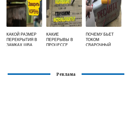
НАСОСА
ВЫСОКОГО
ДАВЛЕНИЯ
КАКОЙ РАЗМЕР
КАКИЕ
ПОЧЕМУ БЬЕТ
ПЕРЕКРЫТИЯ В
ПЕРЕРЫВЫ В
ТОКОМ
ЗАМКАХ ШВА
ПРОЦЕССЕ
СВАРОЧНЫЙ
ДОЛЖЕН БЫТЬ
СВАРКИ
АППАРАТ
ПРИ
ЭЛЕКТРОДАМИ С
МНОГОСЛОЙНОЙ
ОСНОВНЫМ
СВАРКЕ ТРУБ ЗА
ВИДОМ
ИСКЛЮЧЕНИЕМ
ПОКРЫТИЯ
Реклама
ДОПУСКАЕТСЯ
ПРИ МОНТАЖЕ