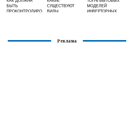
КАК ДОЛЖНА
КАКИЕ
ТОП-6 БЫТОВЫХ
БЫТЬ
СУЩЕСТВУЮТ
МОДЕЛЕЙ
ПРОКОНТРОЛИРО
ВИДЫ
ИНВЕРТОРНЫХ
ВАНА
СВАРОЧНЫХ ДУГ
ПОЛУАВТОМАТОВ
СВАРОЧНАЯ
ПРОВОЛОКА
СПЛОШНОГО
СЕЧЕНИЯ ПЕРЕД
Реклама
УПОТРЕБЛЕНИЕМ