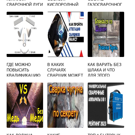
СВАРОЧНОЙ ДУГИ
КИСЛОРОДНЫЙ
ГАЗОСВАРОЧНОГ
УДОБНО
БАЛЛОН ДЛЯ
О
ПРИМЕНЯТЬ В
СВАРКИ
ОБОРУДОВАНИЯ
ПОЛЕВЫХ
УСЛОВИЯХ
ГДЕ МОЖНО
В КАКИХ
КАК ВАРИТЬ БЕЗ
ПОВЫСИТЬ
СЛУЧАЯХ
ШЛАКА И ЧТО
КВАЛИФИКАЦИЮ
СВАРЩИК МОЖЕТ
ДЛЯ ЭТОГО
СВАРЩИКА
БЫТЬ
НУЖНО ДЕЛАТЬ
ОСВОБОЖДЕН ОТ
СДАЧИ ОБЩЕГО
ЭКЗАМЕНА ПРИ
ПЕРВИЧНОЙ
АТТЕСТАЦИИ