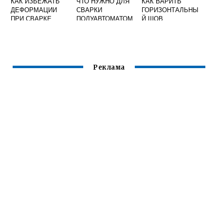
КАК ИЗБЕЖАТЬ
ЧТО НУЖНО ДЛЯ
КАК ВАРИТЬ
ДЕФОРМАЦИИ
СВАРКИ
ГОРИЗОНТАЛЬНЫ
ПРИ СВАРКЕ
ПОЛУАВТОМАТОМ
Й ШОВ
ПРОФИЛЬНЫХ
ЭЛЕКТРОСВАРКО
ТРУБ
Й
Реклама