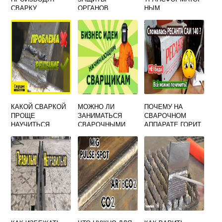
СВАРКУ
ОРГАНОВ
НЫМ
ДЫХАНИЯ
СВАРОЧНЫМ
СЛЕДУЕТ
АППАРАТОМ
ПРИМЕНЯТЬ ПРИ
ПРАВИЛЬНО
СВАРОЧНЫХ И
ПОДОБНЫХ
РАБОТАХ
КАКОЙ СВАРКОЙ
МОЖНО ЛИ
ПОЧЕМУ НА
ПРОЩЕ
ЗАНИМАТЬСЯ
СВАРОЧНОМ
НАУЧИТЬСЯ
СВАРОЧНЫМИ
АППАРАТЕ ГОРИТ
ВАРИТЬ
РАБОТАМИ В
ЖЕЛТАЯ
ГАРАЖЕ
ЛАМПОЧКА