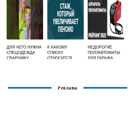
НАПЛАВКИ В
УГЛЕКИСЛОМ
ГАЗЕ
ДЛЯ ЧЕГО НУЖНА
К КАКОМУ
НЕДОРОГИЕ
СПЕЦОДЕЖДА
СПИСКУ
ПОЛУАВТОМАТЫ
СВАРЩИКУ
ОТНОСИТСЯ
ДЛЯ ГАРАЖА,
СВАРЩИК
КОТОРЫЕ НИЧЕМ
ВРЕДНОСТИ
НЕ ХУЖЕ
ТОПОВЫХ
МОДЕЛЕЙ
Реклама