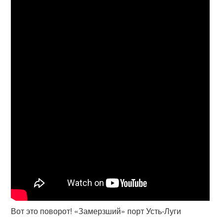
Вот это поворот! «Замерзший» порт Усть-Луги