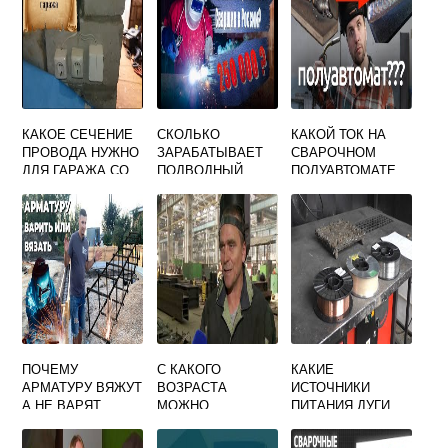
КАКОЕ СЕЧЕНИЕ
СКОЛЬКО
КАКОЙ ТОК НА
ПРОВОДА НУЖНО
ЗАРАБАТЫВАЕТ
СВАРОЧНОМ
ДЛЯ ГАРАЖА СО
ПОДВОДНЫЙ
ПОЛУАВТОМАТЕ
СВАРКОЙ
СВАРЩИК
ПОЧЕМУ
С КАКОГО
КАКИЕ
АРМАТУРУ ВЯЖУТ
ВОЗРАСТА
ИСТОЧНИКИ
А НЕ ВАРЯТ
МОЖНО
ПИТАНИЯ ДУГИ
СВАРКОЙ
РАБОТАТЬ
ПРИМЕНЯЮТ ДЛЯ
СВАРЩИКОМ
СВАРКИ