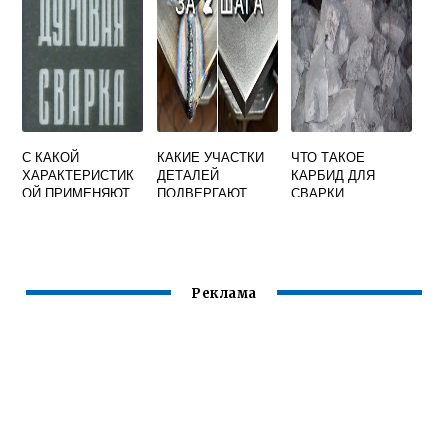
СТАТИЧЕСКОЕ
ОСНОВНЫМ
РАСТЯЖЕНИЕ
ПОКРЫТИЕМ
С КАКОЙ
КАКИЕ УЧАСТКИ
ЧТО ТАКОЕ
ХАРАКТЕРИСТИК
ДЕТАЛЕЙ
КАРБИД ДЛЯ
ОЙ ПРИМЕНЯЮТ
ПОДВЕРГАЮТ
СВАРКИ
ИСТОЧНИКИ
ЗАЧИСТКЕ
ПИТАНИЯ ДЛЯ
НЕПОСРЕДСТВЕН
РУЧНОЙ ДУГОВОЙ
НО ПЕРЕД
СВАРКИ
СВАРКОЙ
ПОКРЫТЫМИ
Реклама
ЭЛЕКТРОДАМИ