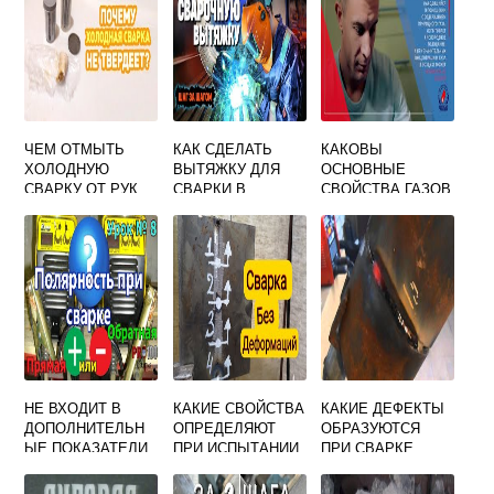
ЧЕМ ОТМЫТЬ
КАК СДЕЛАТЬ
КАКОВЫ
ХОЛОДНУЮ
ВЫТЯЖКУ ДЛЯ
ОСНОВНЫЕ
СВАРКУ ОТ РУК
СВАРКИ В
СВОЙСТВА ГАЗОВ
ГАРАЖЕ
ПРИМЕНЯЕМЫХ
ПРИ
ГАЗОСВАРОЧНЫХ
РАБОТАХ
НЕ ВХОДИТ В
КАКИЕ СВОЙСТВА
КАКИЕ ДЕФЕКТЫ
ДОПОЛНИТЕЛЬН
ОПРЕДЕЛЯЮТ
ОБРАЗУЮТСЯ
ЫЕ ПОКАЗАТЕЛИ
ПРИ ИСПЫТАНИИ
ПРИ СВАРКЕ
РЕЖИМА СВАРКИ
СВАРОЧНЫХ
ДЛИННОЙ ДУГОЙ
СОЕДИНЕНИЙ НА
ЭЛЕКТРОДАМИ С