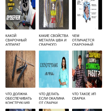
КАКОЙ
КАКИЕ СВОЙСТВА
ЧЕМ
СВАРОЧНЫЙ
МЕТАЛЛА ШВА И
ОТЛИЧАЕТСЯ
АППАРАТ
СВАРНОГО
СВАРОЧНЫЙ
ВЫБРАТЬ ДЛЯ
СОЕДИНЕНИЯ
ТРАНСФОРМАТОР
НОВИЧКА
ДОЛЖНЫ
ОТ СВАРОЧНОГО
ОБЕСПЕЧИВАТЬ
ВЫПРЯМИТЕЛЯ
СВАРОЧНЫЕ
МАТЕРИАЛЫ
ЧТО ДОЛЖНА
ЧТО ДЕЛАТЬ
ЧТО ТАКОЕ ИП
ОБЕСПЕЧИВАТЬ
ЕСЛИ ОКАЛИНА
СВАРКА
КОНСТРУКЦИЯ
ОТ СВАРКИ
ЭЛЕКТРОДОДЕРЖ
ПОПАЛА В ГЛАЗ