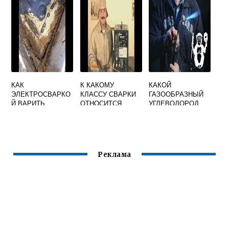
АТЕЛЯ ДЛЯ
РУЧНОЙ СВАРКИ
КАК
К КАКОМУ
КАКОЙ
ЭЛЕКТРОСВАРКО
КЛАССУ СВАРКИ
ГАЗООБРАЗНЫЙ
Й ВАРИТЬ
ОТНОСИТСЯ
УГЛЕВОДОРОД
МАШИНУ
РУЧНАЯ ДУГОВАЯ
ПРИМЕНЯЕТСЯ
СВАРКА
ПРИ СВАРКЕ И
РЕЗКЕ
МЕТАЛЛОВ
Реклама