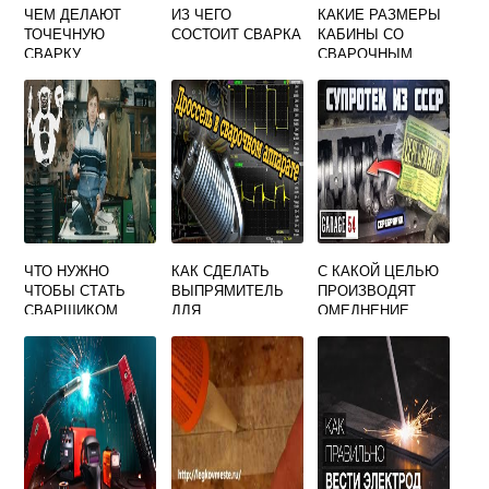
ЧЕМ ДЕЛАЮТ
ИЗ ЧЕГО
КАКИЕ РАЗМЕРЫ
ТОЧЕЧНУЮ
СОСТОИТ СВАРКА
КАБИНЫ СО
СВАРКУ
СВАРОЧНЫМ
ПОСТОМ ДЛЯ
РУЧНОЙ ДУГОВОЙ
СВАРКИ ДОЛЖНЫ
БЫТЬ В
ПРОИЗВОДСТВЕН
НОМ
ЧТО НУЖНО
КАК СДЕЛАТЬ
С КАКОЙ ЦЕЛЬЮ
ЧТОБЫ СТАТЬ
ВЫПРЯМИТЕЛЬ
ПРОИЗВОДЯТ
СВАРЩИКОМ
ДЛЯ
ОМЕДНЕНИЕ
ПОСЛЕ 9
СВАРОЧНОГО
СВАРОЧНОЙ
АППАРАТА
ПРОВОЛОКИ