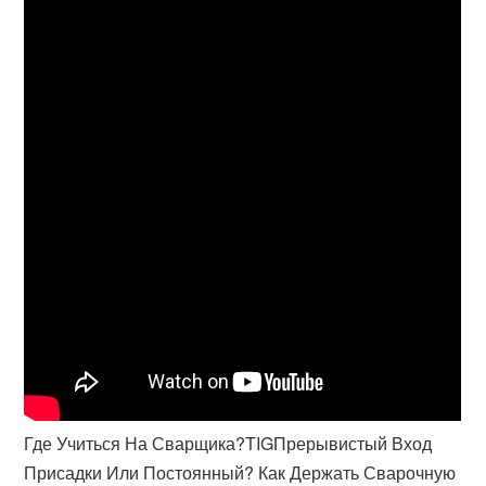
Где Учиться На Сварщика?TIGПрерывистый Вход
Присадки Или Постоянный? Как Держать Сварочную