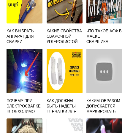
КАК ВЫБРАТЬ
КАКИЕ СВОЙСТВА
ЧТО ТАКОЕ АСФ В
АППАРАТ ДЛЯ
СВАРОЧНОЙ
МАСКЕ
СВАРКИ
УГЛЕРОДИСТОЙ
СВАРЩИКА
ПЛАСТИКОВЫХ
ПРОВОЛОКИ
ТРУБ
ПРОВЕРЯЮТ
ПЕРЕД ВЫДАЧЕЙ
НА
ПРОИЗВОДСТВЕН
НЫЙ УЧАСТОК
ПОЧЕМУ ПРИ
КАК ДОЛЖНЫ
КАКИМ ОБРАЗОМ
ЭЛЕКТРОСВАРКЕ
БЫТЬ НАДЕТЫ
ДОПУСКАЕТСЯ
НЕОБХОДИМО
ПЕРЧАТКИ ДЛЯ
МАРКИРОВАТЬ
ЗАКРЫВАТЬ
ПРЕДОТВРАЩЕНИ
СВАРНОЕ
ГЛАЗА
Я ПОПАДАНИЯ
СОЕДИНЕНИЕ
ЗАЩИТНЫМИ
ОКАЛИНЫ НА
ВЫПОЛНЕННОЕ
ОЧКАМИ
КОЖУ
НЕСКОЛЬКИМИ