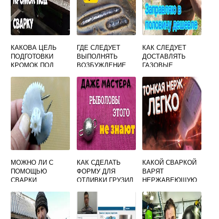
КАКОВА ЦЕЛЬ
ГДЕ СЛЕДУЕТ
КАК СЛЕДУЕТ
ПОДГОТОВКИ
ВЫПОЛНЯТЬ
ДОСТАВЛЯТЬ
КРОМОК ПОД
ВОЗБУЖДЕНИЕ
ГАЗОВЫЕ
СВАРКУ
ДУГИ ПРИ
БАЛЛОНЫ К
СВАРКЕ
МЕСТУ
ПРОВЕДЕНИЯ
СВАРОЧНЫХ
РАБОТ НА
СТАЦИОНАРНЫХ
МЕСТАХ
МОЖНО ЛИ С
КАК СДЕЛАТЬ
КАКОЙ СВАРКОЙ
ПОМОЩЬЮ
ФОРМУ ДЛЯ
ВАРЯТ
СВАРКИ
ОТЛИВКИ ГРУЗИЛ
НЕРЖАВЕЮЩУЮ
СОЕДИНЯТЬ
ИЗ ХОЛОДНОЙ
СТАЛЬ
ДЕТАЛИ ИЗ
СВАРКИ
ПЛАСТМАССЫ