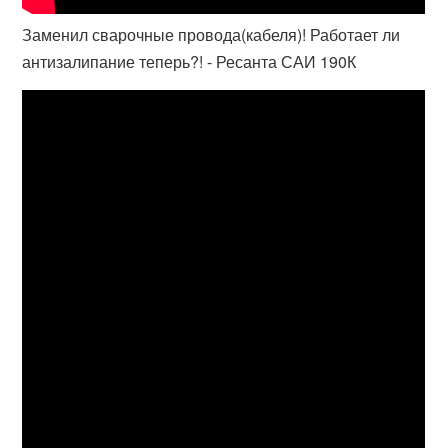
Заменил сварочные провода(кабеля)! Работает ли
антизалипание теперь?! - Ресанта САИ 190К