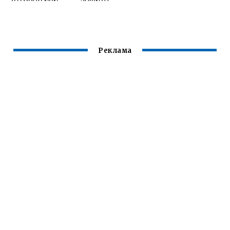
ПОЛУАВТОМАТ
СВАРОЧНОЙ
ВАННЫ ДУГИ И
КОНЦА
НАГРЕТОГО
ЭЛЕКТРОДА
Реклама