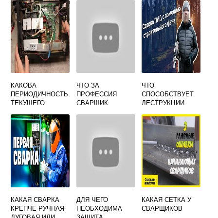
УКАЗЫВАЮЩЕЙ
AXTON
НА РОД И
ПОЛЯРНОСТЬ
ТОКА ПРИ
СВАРКЕ
КАКОВА
ЧТО ЗА
ЧТО
ПЕРИОДИЧНОСТЬ
ПРОФЕССИЯ
СПОСОБСТВУЕТ
ТЕКУЩЕГО
СВАРЩИК
ДЕСТРУКЦИИ
РЕМОНТА
РУЧНОЙ И
ПОЛИМЕРА ПРИ
СВАРОЧНЫХ
ЧАСТИЧНО
СВАРКЕ
ПРЕОБРАЗОВАТЕ
МЕХАНИЗИРОВАН
НАГРЕТЫМ
ЛЕЙ
НОЙ СВАРКИ
ИНСТРУМЕНТОМ
НАПЛАВКИ
КАКАЯ СВАРКА
ДЛЯ ЧЕГО
КАКАЯ СЕТКА У
КРЕПЧЕ РУЧНАЯ
НЕОБХОДИМА
СВАРЩИКОВ
ДУГОВАЯ ИЛИ
ЗАЩИТА