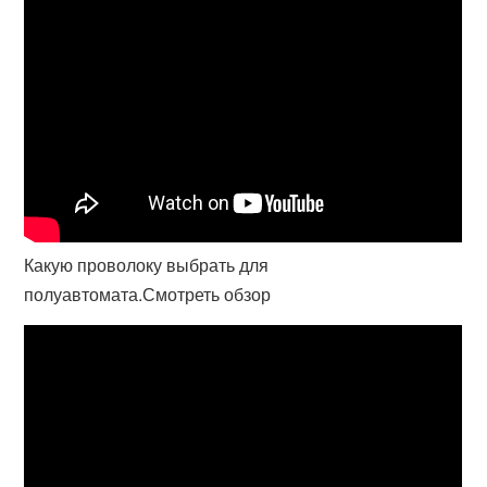
Какую проволоку выбрать для
полуавтомата.Смотреть обзор