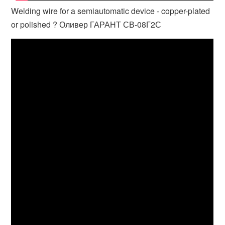
Welding wire for a semiautomatic device - copper-plated
or polished ? Оливер ГАРАНТ СВ-08Г2С