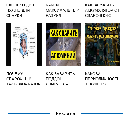
СКОЛЬКО ДИН
КАКОЙ
КАК ЗАРЯДИТЬ
НУЖНО ДЛЯ
МАКСИМАЛЬНЫЙ
АККУМУЛЯТОР ОТ
СВАРКИ
РАЗРЯД
СВАРОЧНОГО
СВАРЩИКА
АППАРАТА
РЕСАНТА
ПОЧЕМУ
КАК ЗАВАРИТЬ
КАКОВА
СВАРОЧНЫЙ
ПОДДОН
ПЕРИОДИЧНОСТЬ
ТРАНСФОРМАТОР
ДВИГАТЕЛЯ
ТЕКУЩЕГО
ИЗГОТАВЛИВАЮТ
СВАРОЧНЫМ
РЕМОНТА
НА
АППАРАТОМ
СВАРОЧНЫХ
СРАВНИТЕЛЬНО
ТРАНСФОРМАТОР
НЕБОЛЬШОЕ
ОВ И
ВТОРИЧНОЕ
ВЫПРЯМИТЕЛЕЙ
Реклама
НАПРЯЖЕНИЕ
УКАЖИТЕ