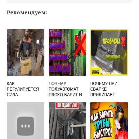
Рекомендуем:
КАК
ПОЧЕМУ
ПОЧЕМУ ПРИ
РЕГУЛИРУЕТСЯ
ПОЛУАВТОМАТ
СВАРКЕ
СИЛА
ПЛОХО ВАРИТ И
ПРИЛИПАЕТ
СВАРОЧНОГО
ЧТО МОЖНО
ЭЛЕКТРОД
ТОКА В
СДЕЛАТЬ
ТРАНСФОРМАТОР
АХ С
ПОДВИЖНЫМИ
ОБМОТКАМИ