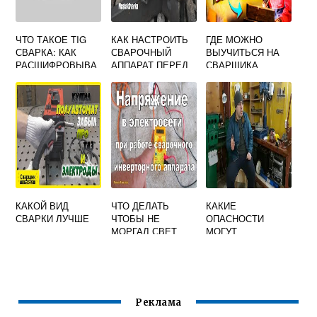
ЧТО ТАКОЕ TIG
КАК НАСТРОИТЬ
ГДЕ МОЖНО
СВАРКА: КАК
СВАРОЧНЫЙ
ВЫУЧИТЬСЯ НА
РАСШИФРОВЫВА
АППАРАТ ПЕРЕД
СВАРЩИКА
ЕТСЯ,
СВАРКОЙ
ТЕХНОЛОГИЯ
КАКОЙ ВИД
ЧТО ДЕЛАТЬ
КАКИЕ
СВАРКИ ЛУЧШЕ
ЧТОБЫ НЕ
ОПАСНОСТИ
МОРГАЛ СВЕТ
МОГУТ
ПРИ СВАРКЕ
ПОДЖИДАТЬ
СВАРЩИКА ПРИ
ВЫПОЛНЕНИИ
РАБОТ
Реклама