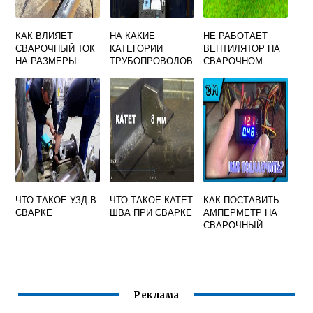
КАК ВЛИЯЕТ
НА КАКИЕ
НЕ РАБОТАЕТ
СВАРОЧНЫЙ ТОК
КАТЕГОРИИ
ВЕНТИЛЯТОР НА
НА РАЗМЕРЫ
ТРУБОПРОВОДОВ
СВАРОЧНОМ
ШВА И ЗТВ ПРИ
ВЕДЕТСЯ
АППАРАТЕ
НЕИЗМЕННОСТИ
ЖУРНАЛ
ДРУГИХ
СВАРОЧНЫХ
ПАРАМЕТРОВ
РАБОТ
ЧТО ТАКОЕ УЗД В
ЧТО ТАКОЕ КАТЕТ
КАК ПОСТАВИТЬ
СВАРКЕ
ШВА ПРИ СВАРКЕ
АМПЕРМЕТР НА
СВАРОЧНЫЙ
ИНВЕРТОР
Реклама