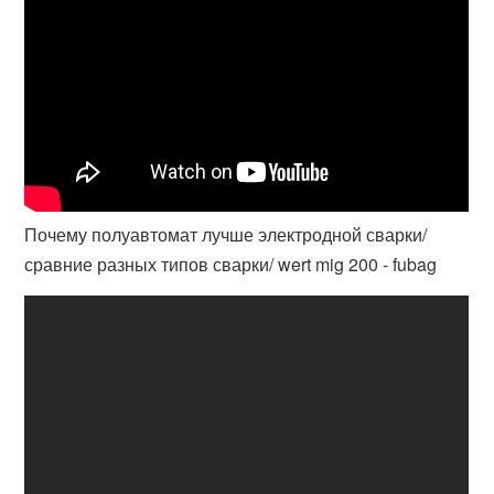
Почему полуавтомат лучше электродной сварки/
сравние разных типов сварки/ wert mig 200 - fubag