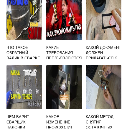
ЧТО ТАКОЕ
КАКИЕ
КАКОЙ ДОКУМЕНТ
ОБРАТНЫЙ
ТРЕБОВАНИЯ
ДОЛЖЕН
ВАЛИК В СВАРКЕ
ПРЕДЪЯВЛЯЮТСЯ
ПРИЛАГАТЬСЯ К
К КАЧЕСТВУ
МАСКЕ
ЗАЩИТНОГО ГАЗА
СВАРЩИКА
КОТОРЫЙ
ПРИМЕНЯЮТ ПРИ
АРГОНОДУГОВОЙ
СВАРКЕ
ЧЕМ ВАРИТ
КАКОЕ
КАКОЙ МЕТОД
СВАРЩИК
ИЗМЕНЕНИЕ
СНЯТИЯ
ПАЛОЧКИ
ПРОИСХОДИТ
ОСТАТОЧНЫХ