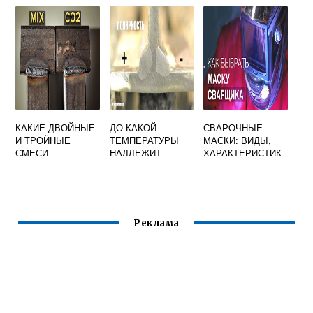
ПРИ СВАРКЕ
СВАРОЧНЫХ
ТРЕНИЕМ
НАПРЯЖЕНИЙ
КРУГЛЫХ
НАИБОЛЕЕ
ЗАГОТОВОК
ЭФФЕКТИВЕН
ГРАНТОВЫЙ
ВОРОТНИК
КАКИЕ ДВОЙНЫЕ
ДО КАКОЙ
СВАРОЧНЫЕ
И ТРОЙНЫЕ
ТЕМПЕРАТУРЫ
МАСКИ: ВИДЫ,
СМЕСИ
НАДЛЕЖИТ
ХАРАКТЕРИСТИК
ЗАЩИТНЫХ
ПРОИЗВЕСТИ
И, ОСОБЕННОСТИ
ГАЗОВ НА
ПРЕДВАРИТЕЛЬН
ВЫБОРА
ОСНОВЕ АРГОНА
ЫЙ МЕСТНЫЙ
ПРИМЕНЯЮТСЯ
ПОДОГРЕВ
ПРИ СВАРКЕ
МЕТАЛЛА ПРИ
Реклама
СВАРКЕ