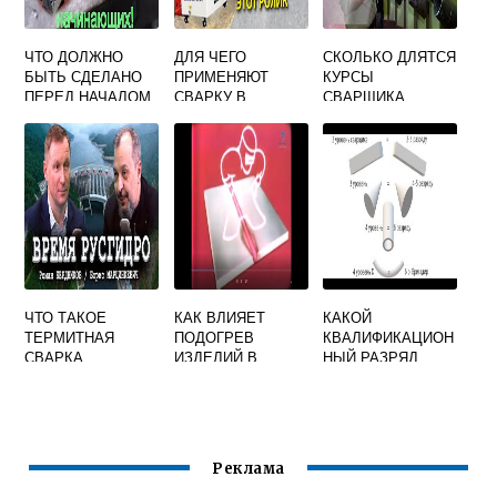
ЧТО ДОЛЖНО
ДЛЯ ЧЕГО
СКОЛЬКО ДЛЯТСЯ
БЫТЬ СДЕЛАНО
ПРИМЕНЯЮТ
КУРСЫ
ПЕРЕД НАЧАЛОМ
СВАРКУ В
СВАРЩИКА
СВАРКИ
ПРИСПОСОБЛЕНИ
ЭЛЕМЕНТОВ
ЯХ
ТРУБОПРОВОДА
ПАРА ИЛИ
ГОРЯЧЕЙ ВОДЫ
ЧТО ТАКОЕ
КАК ВЛИЯЕТ
КАКОЙ
ТЕРМИТНАЯ
ПОДОГРЕВ
КВАЛИФИКАЦИОН
СВАРКА
ИЗДЕЛИЙ В
НЫЙ РАЗРЯД
ПРОЦЕССЕ
ДОЛЖЕН ИМЕТЬ
СВАРКИ НА
СВАРЩИК В
ВЕЛИЧИНУ
СЛУЧАЕ
СВАРОЧНЫХ
САМОСТОЯТЕЛЬН
ДЕФОРМАЦИЙ
ОЙ ПОДАЧИ
Реклама
ЗАЯВКИ
АТТЕСТАЦИЮ