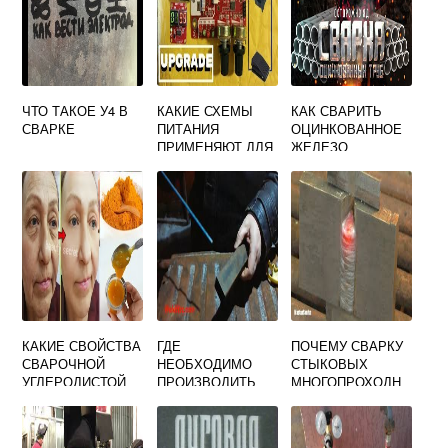
ЧТО ТАКОЕ У4 В
КАКИЕ СХЕМЫ
КАК СВАРИТЬ
СВАРКЕ
ПИТАНИЯ
ОЦИНКОВАННОЕ
ПРИМЕНЯЮТ ДЛЯ
ЖЕЛЕЗО
КОНТАКТНОЙ
ЭЛЕКТРОСВАРКО
СВАРКИ
Й
КАКИЕ СВОЙСТВА
ГДЕ
ПОЧЕМУ СВАРКУ
СВАРОЧНОЙ
НЕОБХОДИМО
СТЫКОВЫХ
УГЛЕРОДИСТОЙ
ПРОИЗВОДИТЬ
МНОГОПРОХОДН
ПРОВОЛОКИ
ЗАЖИГАНИЕ ДУГИ
ЫХ ШВОВ
ПРОВЕРЯЮТ
ПРИ
РЕКОМЕНДУЕТСЯ
ПЕРЕД ВЫДАЧЕЙ
ВЫПОЛНЕНИИ
ВЫПОЛНЯТЬ