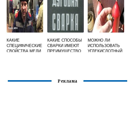
НА
СВАРКИ
КАСКАДОМ ИЛИ
ПРОИЗВОДСТВЕН
ГОРКОЙ
НЫЙ УЧАСТОК
КАКИЕ
КАКИЕ СПОСОБЫ
МОЖНО ЛИ
СПЕЦИФИЧЕСКИЕ
СВАРКИ ИМЕЮТ
ИСПОЛЬЗОВАТЬ
СВОЙСТВА МЕДИ
ПРЕИМУЩЕСТВО
УГЛЕКИСЛОТНЫЙ
ОПРЕДЕЛЯЮТ
В ПРИМЕНЕНИИ
ОГНЕТУШИТЕЛЬ
ТРУДНОСТИ ПРИ
ПРИ МОНТАЖЕ
ДЛЯ СВАРКИ
ЕЕ СВАРКЕ
РЕЗЕРВУАРНЫХ
ПОЛУАВТОМАТОМ
КОНСТРУКЦИЙ
Реклама