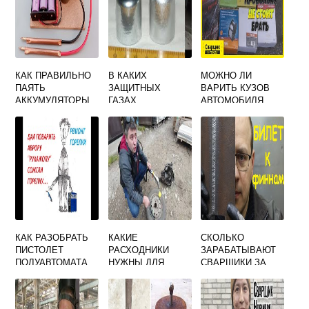
КАК ПРАВИЛЬНО
В КАКИХ
МОЖНО ЛИ
ПАЯТЬ
ЗАЩИТНЫХ
ВАРИТЬ КУЗОВ
АККУМУЛЯТОРЫ
ГАЗАХ
АВТОМОБИЛЯ
18650 ТОЧЕЧНОЙ
ВЫПОЛНЯЕТСЯ
ПОРОШКОВОЙ
СВАРКОЙ
МЕХАНИЗИРОВАН
ПРОВОЛОКОЙ
НАЯ СВАРКА
АЛЮМИНИЯ И ЕГО
СПЛАВОВ
КАК РАЗОБРАТЬ
КАКИЕ
СКОЛЬКО
ПИСТОЛЕТ
РАСХОДНИКИ
ЗАРАБАТЫВАЮТ
ПОЛУАВТОМАТА
НУЖНЫ ДЛЯ
СВАРЩИКИ ЗА
ДЛЯ СВАРКИ
ЛАЗЕРНОЙ
РУБЕЖОМ
СВАРКИ