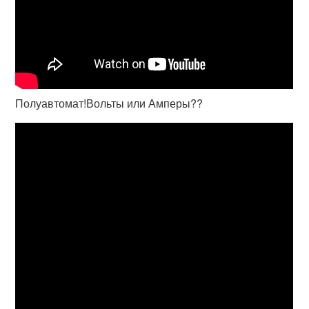
Полуавтомат!Вольты или Амперы??