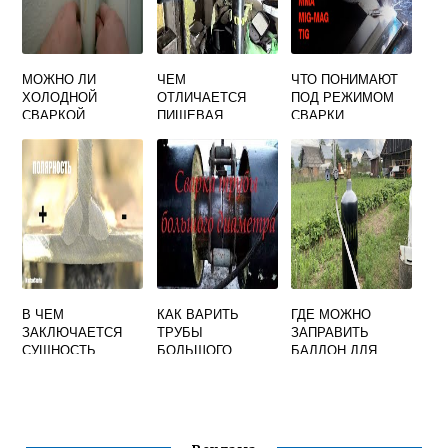
МОЖНО ЛИ
ЧЕМ
ЧТО ПОНИМАЮТ
ХОЛОДНОЙ
ОТЛИЧАЕТСЯ
ПОД РЕЖИМОМ
СВАРКОЙ
ПИЩЕВАЯ
СВАРКИ
ЗАВАРИТЬ ТРУБУ
УГЛЕКИСЛОТА ОТ
С ГОРЯЧЕЙ
СВАРОЧНОЙ
ВОДОЙ
В ЧЕМ
КАК ВАРИТЬ
ГДЕ МОЖНО
ЗАКЛЮЧАЕТСЯ
ТРУБЫ
ЗАПРАВИТЬ
СУЩНОСТЬ
БОЛЬШОГО
БАЛЛОН ДЛЯ
ЭЛЕКТРОШЛАКОВ
ДИАМЕТРА
СВАРКИ
ОЙ СВАРКИ ОЭ 2
ЭЛЕКТРОСВАРКО
4
Й