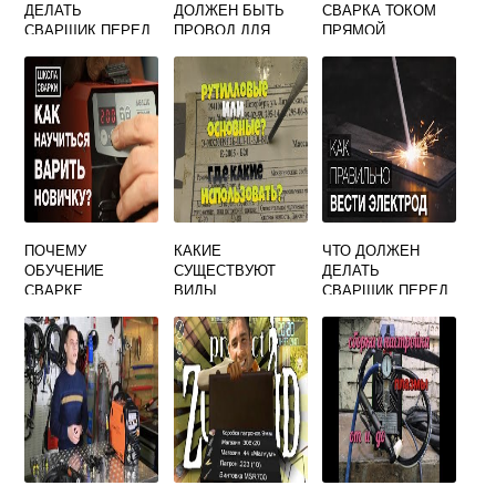
ДЕЛАТЬ
ДОЛЖЕН БЫТЬ
СВАРКА ТОКОМ
СВАРЩИК ПЕРЕД
ПРОВОД ДЛЯ
ПРЯМОЙ
НАЧАЛОМ
ПОДКЛЮЧЕНИЯ
ПОЛЯРНОСТИ
РАБОТЫ
СВАРОЧНОГО
ОТВЕТ НА ТЕСТ
ИНВЕРТОРА
ПОЧЕМУ
КАКИЕ
ЧТО ДОЛЖЕН
ОБУЧЕНИЕ
СУЩЕСТВУЮТ
ДЕЛАТЬ
СВАРКЕ
ВИДЫ
СВАРЩИК ПЕРЕД
СВАРОЧНЫХ ДУГ
НАЧАЛОМ
РАБОТЫ