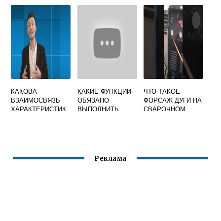
РЕЖИМА СВАРКИ
ПЛАВЛЕНИЕМ
ПЛАСТМАСС
КАКОВА
КАКИЕ ФУНКЦИИ
ЧТО ТАКОЕ
ВЗАИМОСВЯЗЬ
ОБЯЗАНО
ФОРСАЖ ДУГИ НА
ХАРАКТЕРИСТИК
ВЫПОЛНИТЬ
СВАРОЧНОМ
И ИСТОЧНИКА
ЛИЦО
ИНВЕРТОРЕ
ПИТАНИЯ ДУГИ
ОСУЩЕСТВЛЯЮЩ
РЕСАНТА И КАК
ПРИ
ЕЕ
ИМ
УСТОЙЧИВОМ
РУКОВОДСТВО
ПОЛЬЗОВАТЬСЯ
ПРОЦЕССЕ
СВАРОЧНЫМИ
Реклама
СВАРКИ
РАБОТАМИ
НАЗНАЧЕННОЕ