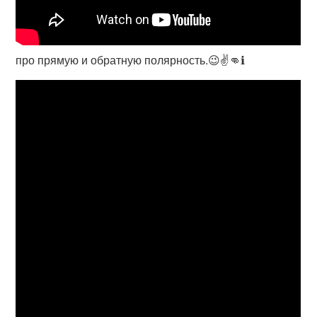
про прямую и обратную полярность.😉✌️👊ℹ️