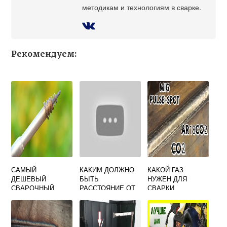
методикам и технологиям в сварке.
Рекомендуем:
САМЫЙ
КАКИМ ДОЛЖНО
КАКОЙ ГАЗ
ДЕШЕВЫЙ
БЫТЬ
НУЖЕН ДЛЯ
СВАРОЧНЫЙ
РАССТОЯНИЕ ОТ
СВАРКИ
АППАРАТ WERT
БАЛЛОНОВ С
НЕРЖАВЕЙКИ
MMA 180N
ГОРЮЧИМИ
ПОЛУАВТОМАТОМ
ГАЗАМИ ДО
СВАРОЧНЫХ