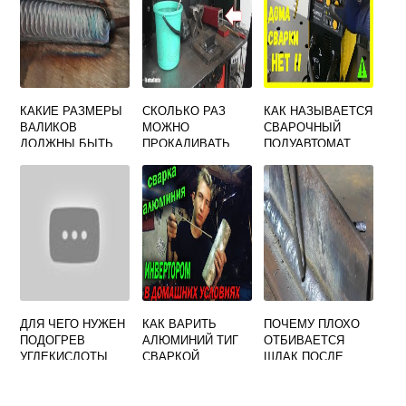
ПРОВОДОВ
КАКИЕ РАЗМЕРЫ
СКОЛЬКО РАЗ
КАК НАЗЫВАЕТСЯ
ВАЛИКОВ
МОЖНО
СВАРОЧНЫЙ
ДОЛЖНЫ БЫТЬ
ПРОКАЛИВАТЬ
ПОЛУАВТОМАТ
ПРИ РУЧНОЙ
ЭЛЕКТРОДЫ ДЛЯ
БЕЗ ГАЗА
АРГОНОДУГОВОЙ
СВАРКИ
СВАРКЕ ТРУБ ИЗ
АУСТЕНИТНЫХ
СТАЛЕЙ
ДЛЯ ЧЕГО НУЖЕН
КАК ВАРИТЬ
ПОЧЕМУ ПЛОХО
ПОДОГРЕВ
АЛЮМИНИЙ ТИГ
ОТБИВАЕТСЯ
УГЛЕКИСЛОТЫ
СВАРКОЙ
ШЛАК ПОСЛЕ
ПРИ СВАРКЕ
СВАРКИ
ПОЛУАВТОМАТОМ