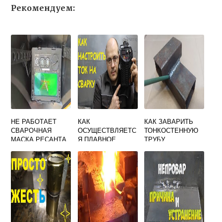
Рекомендуем:
НЕ РАБОТАЕТ
КАК
КАК ЗАВАРИТЬ
СВАРОЧНАЯ
ОСУЩЕСТВЛЯЕТС
ТОНКОСТЕННУЮ
МАСКА РЕСАНТА
Я ПЛАВНОЕ
ТРУБУ
МС 3
РЕГУЛИРОВАНИЕ
ЭЛЕКТРОСВАРКО
СИЛЫ ТОКА В
Й
СВАРОЧНОМ
ТРАНСФОРМАТОР
Е