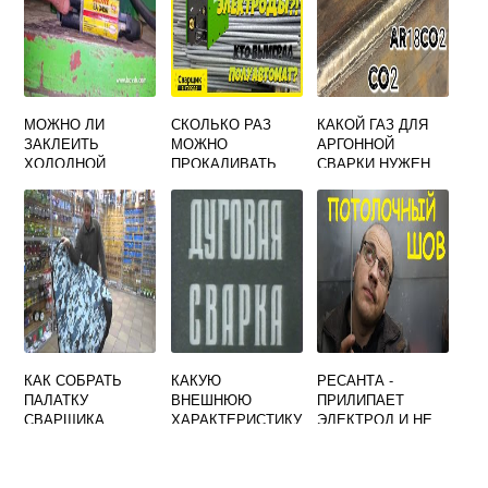
МОЖНО ЛИ
СКОЛЬКО РАЗ
КАКОЙ ГАЗ ДЛЯ
ЗАКЛЕИТЬ
МОЖНО
АРГОННОЙ
ХОЛОДНОЙ
ПРОКАЛИВАТЬ
СВАРКИ НУЖЕН
СВАРКОЙ
ЭЛЕКТРОДЫ ДЛЯ
ПОДДОН
СВАРКИ
ДВИГАТЕЛЯ
КАК СОБРАТЬ
КАКУЮ
РЕСАНТА -
ПАЛАТКУ
ВНЕШНЮЮ
ПРИЛИПАЕТ
СВАРЩИКА
ХАРАКТЕРИСТИКУ
ЭЛЕКТРОД И НЕ
ДОЛЖЕН ИМЕТЬ
ГОРИТ ДУГА: ЧТО
ИСТОЧНИК
МОЖНО СДЕЛАТЬ
ПИТАНИЯ ДЛЯ