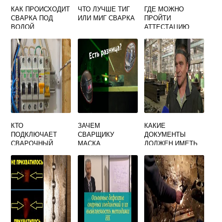
КАК ПРОИСХОДИТ
ЧТО ЛУЧШЕ ТИГ
ГДЕ МОЖНО
СВАРКА ПОД
ИЛИ МИГ СВАРКА
ПРОЙТИ
ВОДОЙ
АТТЕСТАЦИЮ
СВАРЩИКА
КТО
ЗАЧЕМ
КАКИЕ
ПОДКЛЮЧАЕТ
СВАРЩИКУ
ДОКУМЕНТЫ
СВАРОЧНЫЙ
МАСКА
ДОЛЖЕН ИМЕТЬ
ИСТОЧНИК
СВАРЩИК ДЛЯ
ПИТАНИЯ К
ДОПУСКА К
РАСПРЕДЕЛИТЕЛ
РАБОТЕ
ЬНОМУ ЩИТУ