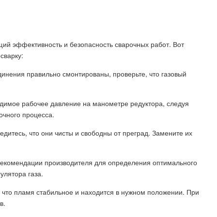
щий эффективность и безопасность сварочных работ. Вот
сварку:
единения правильно смонтированы, проверьте, что газовый
одимое рабочее давление на манометре редуктора, следуя
очного процесса.
едитесь, что они чисты и свободны от преград. Замените их
е рекомендации производителя для определения оптимального
улятора газа.
, что пламя стабильное и находится в нужном положении. При
в.