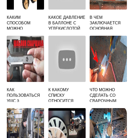
КАКИМ
КАКОЕ ДАВЛЕНИЕ
В ЧЕМ
СПОСОБОМ
В БАЛЛОНЕ С
ЗАКЛЮЧАЕТСЯ
МОЖНО
УГЛЕКИСЛОТОЙ
ОСНОВНАЯ
СОЕДИНЯТЬ
ДЛЯ СВАРКИ
ОПАСНОСТЬ
СВАРОЧНЫЕ
ПОЛУАВТОМАТОМ
ТАКОГО ДЕФЕКТА
ПРОВОДА
ДОЛЖНО БЫТЬ
СВАРКИ КАК
НЕПРОВАР
КАК
К КАКОМУ
ЧТО МОЖНО
ПОЛЬЗОВАТЬСЯ
СПИСКУ
СДЕЛАТЬ СО
УШС 3
ОТНОСИТСЯ
СВАРОЧНЫМ
УНИВЕРСАЛЬНЫЙ
СВАРЩИК
АППАРАТОМ
ШАБЛОН
ВРЕДНОСТИ
СВАРЩИКА