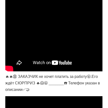
🔥🔥👺 ЗАКАЗЧИК не хочет платить за работу🤬.Его
ждёт СЮРПРИЗ 🔥😱🤬 _______☎️ Телефон указан в
описании✅🤝