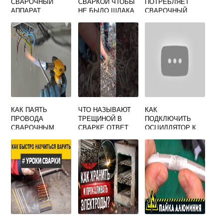
СВАРОЧНЫЙ
СВАРКОЙ ЧТОБЫ
ПОТРЕБЛЯЕТ
АППАРАТ
НЕ БЫЛО ШЛАКА
СВАРОЧНЫЙ
РЕСАНТА
ИНВЕРТОР НА 200
АМПЕР
КАК ПАЯТЬ
ЧТО НАЗЫВАЮТ
КАК
ПРОВОДА
ТРЕЩИНОЙ В
ПОДКЛЮЧИТЬ
СВАРОЧНЫМ
СВАРКЕ ОТВЕТ
ОСЦИЛЛЯТОР К
АППАРАТОМ В
НА ТЕСТ
ИНВЕРТОРУ ДЛЯ
РАСПРЕДЕЛИТЕЛ
ТИГ СВАРКИ
ЬНОЙ КОРОБКЕ