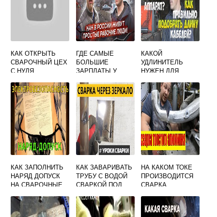
КАК ОТКРЫТЬ
ГДЕ САМЫЕ
КАКОЙ
СВАРОЧНЫЙ ЦЕХ
БОЛЬШИЕ
УДЛИНИТЕЛЬ
С НУЛЯ
ЗАРПЛАТЫ У
НУЖЕН ДЛЯ
СВАРЩИКОВ
СВАРОЧНОГО
АППАРАТА
КАК ЗАПОЛНИТЬ
КАК ЗАВАРИВАТЬ
НА КАКОМ ТОКЕ
НАРЯД ДОПУСК
ТРУБУ С ВОДОЙ
ПРОИЗВОДИТСЯ
НА СВАРОЧНЫЕ
СВАРКОЙ ПОД
СВАРКА
РАБОТЫ
ДАВЛЕНИЕМ
АЛЮМИНИЯ И ЕГО
СПЛАВОВ