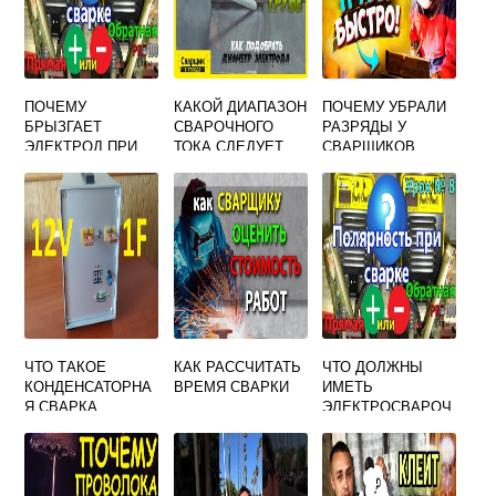
ПОЧЕМУ
КАКОЙ ДИАПАЗОН
ПОЧЕМУ УБРАЛИ
БРЫЗГАЕТ
СВАРОЧНОГО
РАЗРЯДЫ У
ЭЛЕКТРОД ПРИ
ТОКА СЛЕДУЕТ
СВАРЩИКОВ
СВАРКЕ
ИСПОЛЬЗОВАТЬ
ДЛЯ ПРИХВАТКИ
ЭЛЕКТРОДОМ
ДИАМЕТР 4 ММ
ЧТО ТАКОЕ
КАК РАССЧИТАТЬ
ЧТО ДОЛЖНЫ
КОНДЕНСАТОРНА
ВРЕМЯ СВАРКИ
ИМЕТЬ
Я СВАРКА
ЭЛЕКТРОСВАРОЧ
НЫЕ УСТАНОВКИ
С
МНОГОПОСТОВЫ
М ИСТОЧНИКОМ