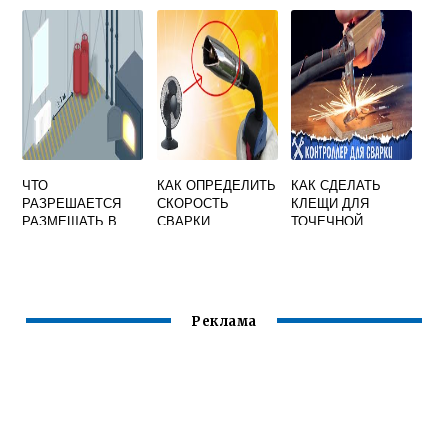
ИГР ДЛЯ
ЭЛЕКТРОД
ДЛЯ СВАРКИ
ЗДОРОВЬЯ
ПРИЛИПАЕТ К
ЛЕГИРОВАННЫХ
МЕТАЛЛУ
СТАЛЕЙ
ЧТО
КАК ОПРЕДЕЛИТЬ
КАК СДЕЛАТЬ
РАЗРЕШАЕТСЯ
СКОРОСТЬ
КЛЕЩИ ДЛЯ
РАЗМЕЩАТЬ В
СВАРКИ
ТОЧЕЧНОЙ
СВАРОЧНЫХ
ПОЛУАВТОМАТОМ
СВАРКИ СВОИМИ
КАБИНАХ ПРИ
РУКАМИ
ПРОВЕДЕНИИ
ОГНЕВЫХ РАБОТ
Реклама