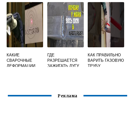
СВАРЩИКА В
СВАРОЧНЫХ ДУГ
КОЛЛЕДЖЕ
КАКИЕ
ГДЕ
КАК ПРАВИЛЬНО
СВАРОЧНЫЕ
РАЗРЕШАЕТСЯ
ВАРИТЬ ГАЗОВУЮ
ДЕФОРМАЦИИ
ЗАЖИГАТЬ ДУГУ
ТРУБУ
НАЗЫВАЮТ
ПРИ
ЭЛЕКТРОСВАРКО
ОСТАТОЧНЫМИ
ВЫПОЛНЕНИИ
Й
СВАРОЧНЫХ
РАБОТ
Реклама