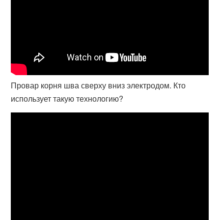
Провар корня шва сверху вниз электродом. Кто
использует такую технологию?