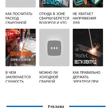
КАК ПОСЧИТАТЬ
ОТКУДА В ЗОНЕ
НЕ ХВАТАЕТ
РАСХОД
СВАРКИ БЕРЕТСЯ
НАПРЯЖЕНИЯ
СВАРОЧНОЙ
ВОДОРОД И ЧТО
ДЛЯ
ПРОВОЛОКИ
НУЖНО ДЕЛАТЬ
СВАРОЧНОГО
ЧТОБЫ ЕГО ТАМ
АППАРАТА
БЫЛО МЕНЬШЕ
В ЧЕМ
МОЖНО ЛИ
КАК ПРАВИЛЬНО
ЗАКЛЮЧАЕТСЯ
ХОЛОДНОЙ
ДЕРЖАТЬ
СУЩНОСТЬ
СВАРКОЙ
ЭЛЕКТРОД ПРИ
АВТОМАТИЧЕСКО
СКЛЕИТЬ
СВАРКЕ И
Й СВАРКИ ПОД
БАМПЕР
НАПРАВЛЕНИЕ
ФЛЮСОМ
ДВИЖЕНИЯ
Реклама