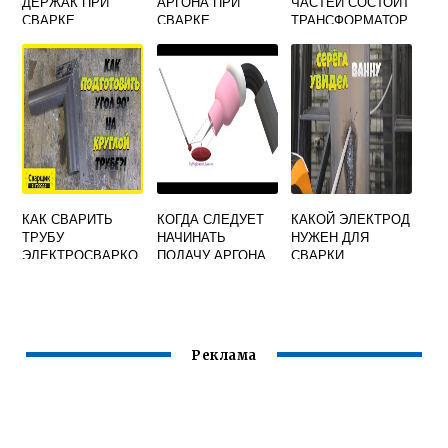
ДЕРЖАК ПРИ
АРГОНА ПРИ
ЧАСТЕЙ СОСТОИТ
СВАРКЕ
СВАРКЕ
ТРАНСФОРМАТОР
ЭЛЕКТРОДОМ
АЛЮМИНИЯ
СВАРОЧНЫЙ
ПОЛУАВТОМАТОМ
КАК СВАРИТЬ
КОГДА СЛЕДУЕТ
КАКОЙ ЭЛЕКТРОД
ТРУБУ
НАЧИНАТЬ
НУЖЕН ДЛЯ
ЭЛЕКТРОСВАРКО
ПОДАЧУ АРГОНА
СВАРКИ
Й ПОД 90
В ГОРЕЛКУ ПРИ
МЕТАЛЛА 3 ММ
ГРАДУСОВ
АРГОНОДУГОВОЙ
СВАРКЕ
НЕПЛАВЯЩИМСЯ
ЭЛЕКТРОДОМ
Реклама