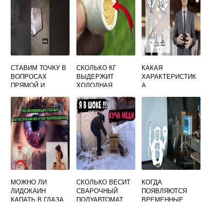
СТАВИМ ТОЧКУ В
СКОЛЬКО КГ
КАКАЯ
ВОПРОСАХ
ВЫДЕРЖИТ
ХАРАКТЕРИСТИК
ПРЯМОЙ И
ХОЛОДНАЯ
А
ОБРАТНОЙ
СВАРКА
СООТВЕТСТВУЕТ
ПОЛЯРНОСТИ В
РУЧНОЙ ДУГОВОЙ
СВАРКЕ
И
МЕХАНИЗИРОВАН
НОЙ СВАРКЕ
МОЖНО ЛИ
СКОЛЬКО ВЕСИТ
КОГДА
ЛИДОКАИН
СВАРОЧНЫЙ
ПОЯВЛЯЮТСЯ
КАПАТЬ В ГЛАЗА
ПОЛУАВТОМАТ
ВРЕМЕННЫЕ
ПОСЛЕ СВАРКИ
СВАРОЧНЫЕ
ДЛЯ
ДЕФОРМАЦИИ